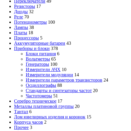
Переключатели
49
Резисторы
17
Диоды
32
Реле
70
Потенциометры
100
Лампы
38
Платы
18
Процессоры
5
Аккумуляторные батареи
43
Приборы и блоки
378
Блоки питания
6
Вольтметры
65
Генераторы
100
Измерители АЧХ
10
Измерители модуляции
14
Измерители параметров транзисторов
24
Осциллографы
88
Стандарты и синтезаторы частот
20
Частотомеры
51
Серебро техническое
17
Металлы платиновой группы
20
Тантал
6
Лом ювелирных изделия и коронок
15
Корпуса часов
2
Прочее
3