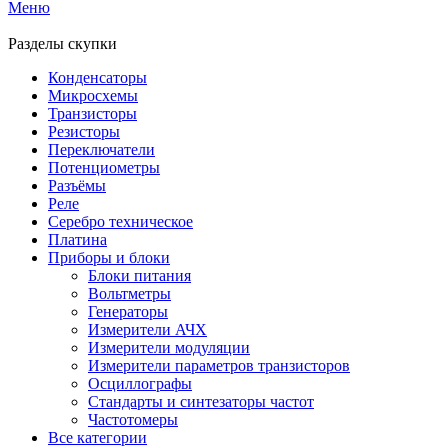
Меню
Разделы скупки
Конденсаторы
Микросхемы
Транзисторы
Резисторы
Переключатели
Потенциометры
Разъёмы
Реле
Серебро техническое
Платина
Приборы и блоки
Блоки питания
Вольтметры
Генераторы
Измерители АЧХ
Измерители модуляции
Измерители параметров транзисторов
Осциллографы
Стандарты и синтезаторы частот
Частотомеры
Все категории