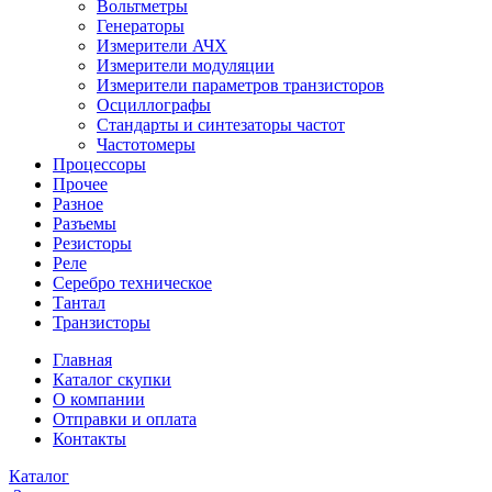
Вольтметры
Генераторы
Измерители АЧХ
Измерители модуляции
Измерители параметров транзисторов
Осциллографы
Стандарты и синтезаторы частот
Частотомеры
Процессоры
Прочее
Разное
Разъемы
Резисторы
Реле
Серебро техническое
Тантал
Транзисторы
Главная
Каталог скупки
О компании
Отправки и оплата
Контакты
Каталог