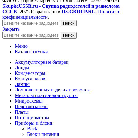
ФИО Сафаров Анар Намзат Оглы, ИНН 500321290626.
SkupkaUSSR.ru - Скупка радиодеталей и радиолома
СССР.
2025 Разработано в
D3-GROUP.RU.
Политика
конфиденциальности
.
Поиск
Закрыть
Поиск
Меню
Каталог скупки
Аккумуляторные батареи
Диоды
Конденсаторы
Корпуса часов
Лампы
Лом ювелирных изделия и коронок
Металлы платиновой группы
Микросхемы
Переключатели
Платы
Потенциометры
Приборы и блоки
Back
Блоки питания