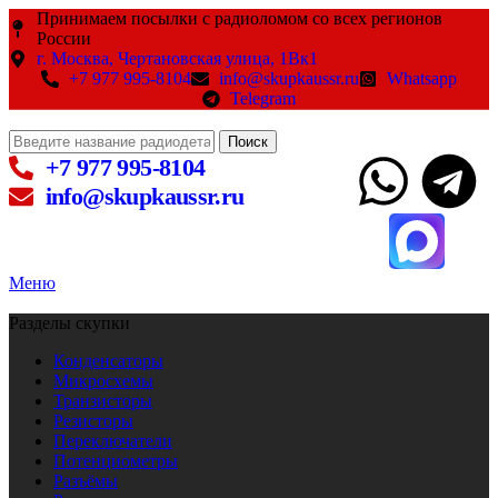
Принимаем посылки с радиоломом со всех регионов
России
г. Москва, Чертановская улица, 1Вк1
+7 977 995-8104
info@skupkaussr.ru
Whatsapp
Telegram
Поиск
+7 977 995-8104
info@skupkaussr.ru
Меню
Разделы скупки
Конденсаторы
Микросхемы
Транзисторы
Резисторы
Переключатели
Потенциометры
Разъёмы