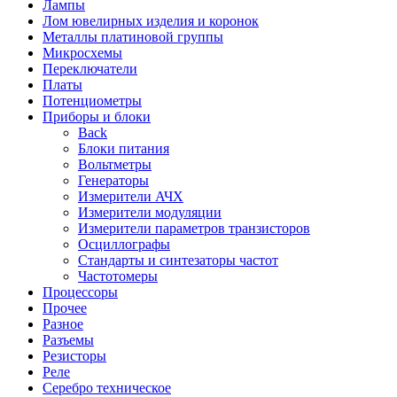
Лампы
Лом ювелирных изделия и коронок
Металлы платиновой группы
Микросхемы
Переключатели
Платы
Потенциометры
Приборы и блоки
Back
Блоки питания
Вольтметры
Генераторы
Измерители АЧХ
Измерители модуляции
Измерители параметров транзисторов
Осциллографы
Стандарты и синтезаторы частот
Частотомеры
Процессоры
Прочее
Разное
Разъемы
Резисторы
Реле
Серебро техническое