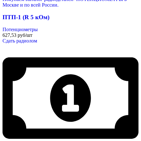
ПТП-1 (R 5 кОм)
Потенциометры
627,53 руб/шт
Сдать радиолом