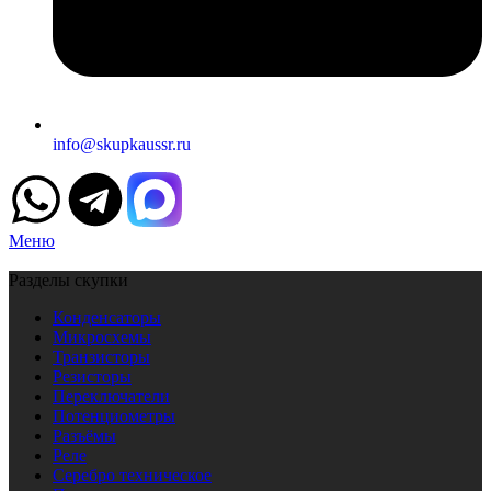
info@skupkaussr.ru
Меню
Разделы скупки
Конденсаторы
Микросхемы
Транзисторы
Резисторы
Переключатели
Потенциометры
Разъёмы
Реле
Серебро техническое