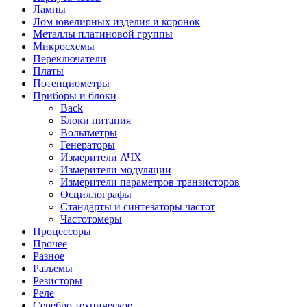
Лампы
Лом ювелирных изделия и коронок
Металлы платиновой группы
Микросхемы
Переключатели
Платы
Потенциометры
Приборы и блоки
Back
Блоки питания
Вольтметры
Генераторы
Измерители АЧХ
Измерители модуляции
Измерители параметров транзисторов
Осциллографы
Стандарты и синтезаторы частот
Частотомеры
Процессоры
Прочее
Разное
Разъемы
Резисторы
Реле
Серебро техническое