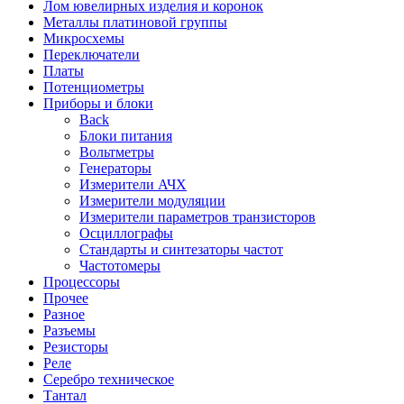
Лом ювелирных изделия и коронок
Металлы платиновой группы
Микросхемы
Переключатели
Платы
Потенциометры
Приборы и блоки
Back
Блоки питания
Вольтметры
Генераторы
Измерители АЧХ
Измерители модуляции
Измерители параметров транзисторов
Осциллографы
Стандарты и синтезаторы частот
Частотомеры
Процессоры
Прочее
Разное
Разъемы
Резисторы
Реле
Серебро техническое
Тантал