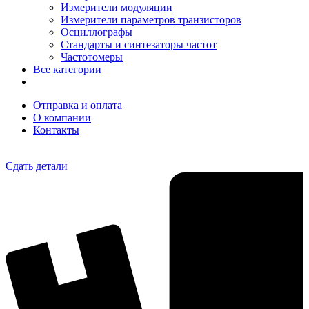
Измерители модуляции
Измерители параметров транзисторов
Осциллографы
Стандарты и синтезаторы частот
Частотомеры
Все категории
Отправка и оплата
О компании
Контакты
Сдать детали