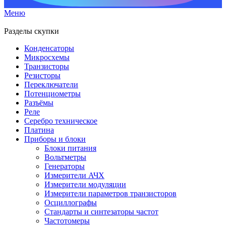
Меню
Разделы скупки
Конденсаторы
Микросхемы
Транзисторы
Резисторы
Переключатели
Потенциометры
Разъёмы
Реле
Серебро техническое
Платина
Приборы и блоки
Блоки питания
Вольтметры
Генераторы
Измерители АЧХ
Измерители модуляции
Измерители параметров транзисторов
Осциллографы
Стандарты и синтезаторы частот
Частотомеры