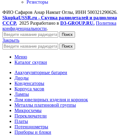
Резисторы
ФИО Сафаров Анар Намзат Оглы, ИНН 500321290626.
SkupkaUSSR.ru - Скупка радиодеталей и радиолома
СССР.
2025 Разработано в
D3-GROUP.RU.
Политика
конфиденциальности
.
Поиск
Закрыть
Поиск
Меню
Каталог скупки
Аккумуляторные батареи
Диоды
Конденсаторы
Корпуса часов
Лампы
Лом ювелирных изделия и коронок
Металлы платиновой группы
Микросхемы
Переключатели
Платы
Потенциометры
Приборы и блоки