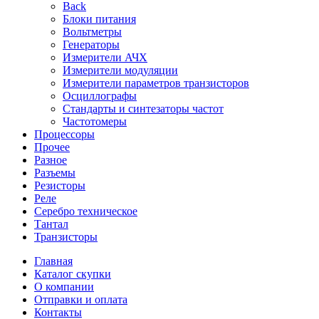
Back
Блоки питания
Вольтметры
Генераторы
Измерители АЧХ
Измерители модуляции
Измерители параметров транзисторов
Осциллографы
Стандарты и синтезаторы частот
Частотомеры
Процессоры
Прочее
Разное
Разъемы
Резисторы
Реле
Серебро техническое
Тантал
Транзисторы
Главная
Каталог скупки
О компании
Отправки и оплата
Контакты