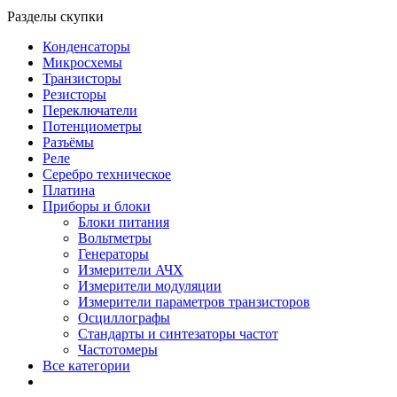
Разделы скупки
Конденсаторы
Микросхемы
Транзисторы
Резисторы
Переключатели
Потенциометры
Разъёмы
Реле
Серебро техническое
Платина
Приборы и блоки
Блоки питания
Вольтметры
Генераторы
Измерители АЧХ
Измерители модуляции
Измерители параметров транзисторов
Осциллографы
Стандарты и синтезаторы частот
Частотомеры
Все категории