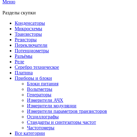
Меню
Разделы скупки
Конденсаторы
Микросхемы
Транзисторы
Резисторы
Переключатели
Потенциометры
Разъёмы
Реле
Серебро техническое
Платина
Приборы и блоки
Блоки питания
Вольтметры
Генераторы
Измерители АЧХ
Измерители модуляции
Измерители параметров транзисторов
Осциллографы
Стандарты и синтезаторы частот
Частотомеры
Все категории