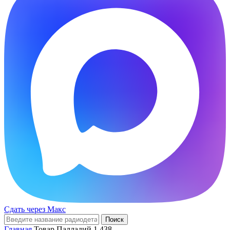
Сдать через Макс
Поиск
Главная
Товар Палладий
1.438