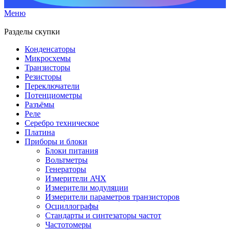
Меню
Разделы скупки
Конденсаторы
Микросхемы
Транзисторы
Резисторы
Переключатели
Потенциометры
Разъёмы
Реле
Серебро техническое
Платина
Приборы и блоки
Блоки питания
Вольтметры
Генераторы
Измерители АЧХ
Измерители модуляции
Измерители параметров транзисторов
Осциллографы
Стандарты и синтезаторы частот
Частотомеры