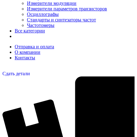
Измерители модуляции
Измерители параметров транзисторов
Осциллографы
Стандарты и синтезаторы частот
Частотомеры
Все категории
Отправка и оплата
О компании
Контакты
Сдать детали