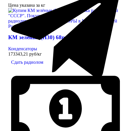
Цена указана за кг
КМ зелёные (Н30) 68n
Конденсаторы
173343,21 руб/кг
Сдать радиолом