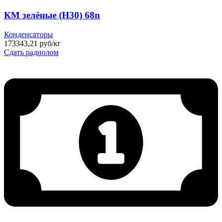
КМ зелёные (Н30) 68n
Конденсаторы
173343,21 руб/кг
Сдать радиолом