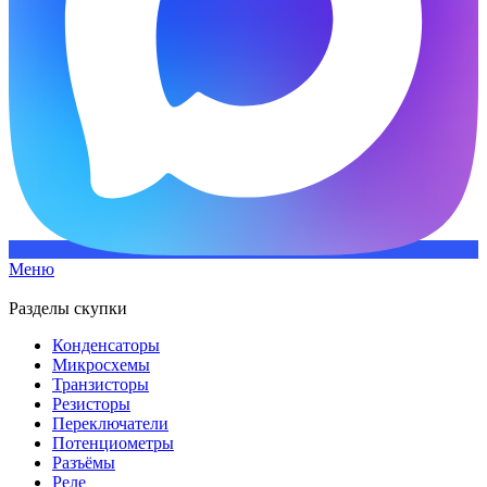
Меню
Разделы скупки
Конденсаторы
Микросхемы
Транзисторы
Резисторы
Переключатели
Потенциометры
Разъёмы
Реле