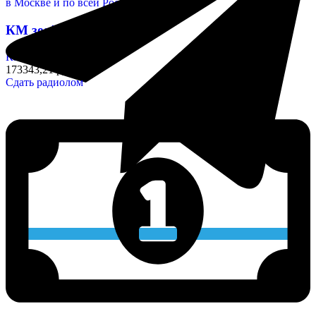
КМ зелёные (Н30) 68n
Конденсаторы
173343,21 руб/кг
Сдать радиолом