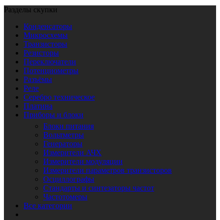
Разделы скупки
Конденсаторы
Микросхемы
Транзисторы
Резисторы
Переключатели
Потенциометры
Разъёмы
Реле
Серебро техническое
Платина
Приборы и блоки
Блоки питания
Вольтметры
Генераторы
Измерители АЧХ
Измерители модуляции
Измерители параметров транзисторов
Осциллографы
Стандарты и синтезаторы частот
Частотомеры
Все категории