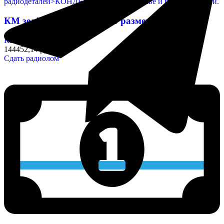
КМ зелёные (Н30) любого размера
Конденсаторы
144452,14 руб/кг
Сдать радиолом