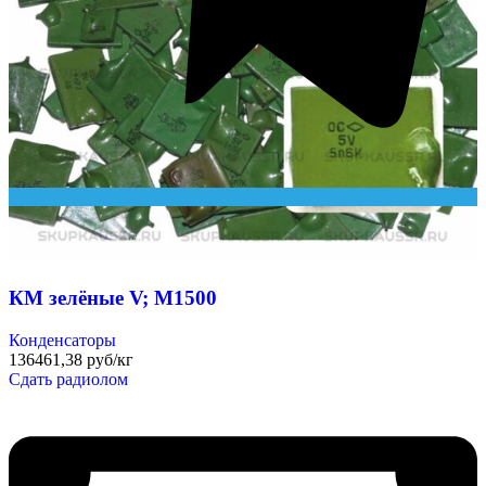
КМ зелёные V; М1500
Конденсаторы
136461,38 руб/кг
Сдать радиолом