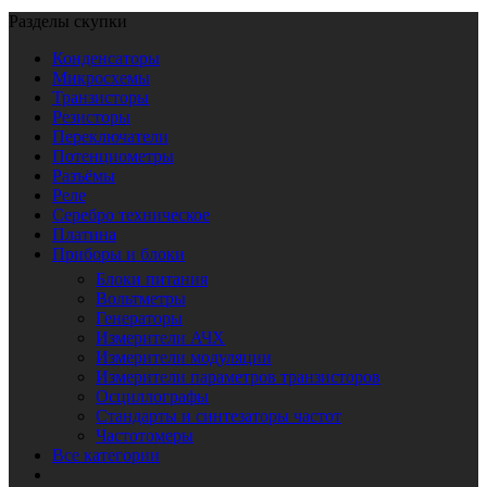
Разделы скупки
Конденсаторы
Микросхемы
Транзисторы
Резисторы
Переключатели
Потенциометры
Разъёмы
Реле
Серебро техническое
Платина
Приборы и блоки
Блоки питания
Вольтметры
Генераторы
Измерители АЧХ
Измерители модуляции
Измерители параметров транзисторов
Осциллографы
Стандарты и синтезаторы частот
Частотомеры
Все категории