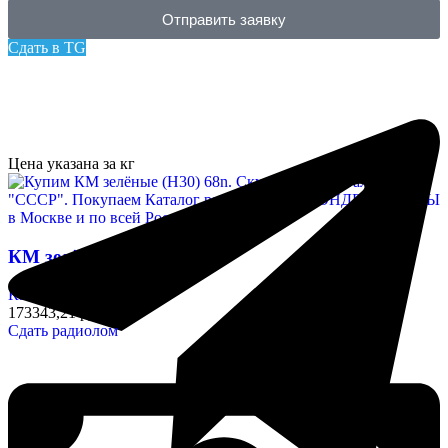
Отправить заявку
Сдать в TG
Цена указана за кг
КМ зелёные (Н30) 68n
Конденсаторы
173343,21 руб/кг
Сдать радиолом