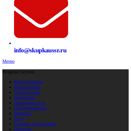
info@skupkaussr.ru
Меню
Разделы скупки
Конденсаторы
Микросхемы
Транзисторы
Резисторы
Переключатели
Потенциометры
Разъёмы
Реле
Серебро техническое
Платина