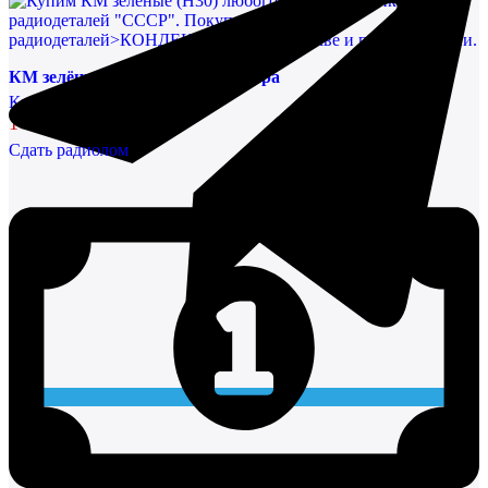
КМ зелёные (Н30) любого размера
Конденсаторы
144452,14 руб/кг
Сдать радиолом