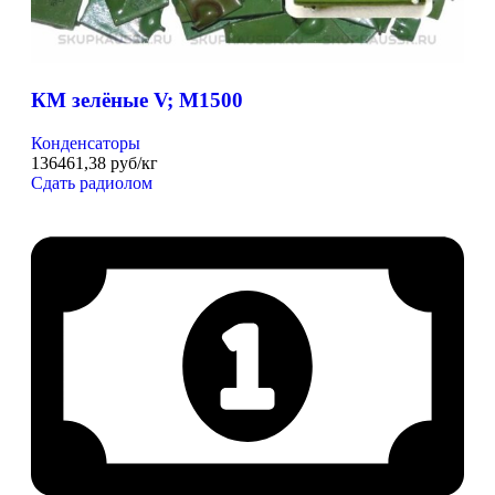
КМ зелёные V; М1500
Конденсаторы
136461,38 руб/кг
Сдать радиолом