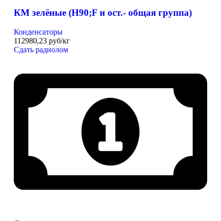
КМ зелёные (H90;F и ост.- общая группа)
Конденсаторы
112980,23 руб/кг
Сдать радиолом