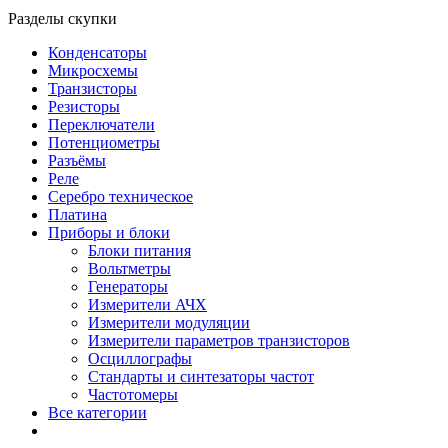
Разделы скупки
Конденсаторы
Микросхемы
Транзисторы
Резисторы
Переключатели
Потенциометры
Разъёмы
Реле
Серебро техническое
Платина
Приборы и блоки
Блоки питания
Вольтметры
Генераторы
Измерители АЧХ
Измерители модуляции
Измерители параметров транзисторов
Осциллографы
Стандарты и синтезаторы частот
Частотомеры
Все категории