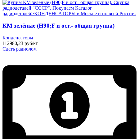
КМ зелёные (H90;F и ост.- общая группа)
Конденсаторы
112980,23 руб/кг
Сдать радиолом