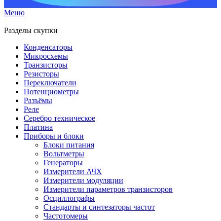
Меню
Разделы скупки
Конденсаторы
Микросхемы
Транзисторы
Резисторы
Переключатели
Потенциометры
Разъёмы
Реле
Серебро техническое
Платина
Приборы и блоки
Блоки питания
Вольтметры
Генераторы
Измерители АЧХ
Измерители модуляции
Измерители параметров транзисторов
Осциллографы
Стандарты и синтезаторы частот
Частотомеры