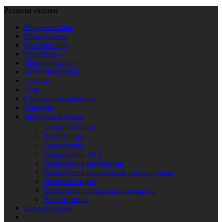
Разделы скупки
Конденсаторы
Микросхемы
Транзисторы
Резисторы
Переключатели
Потенциометры
Разъёмы
Реле
Серебро техническое
Платина
Приборы и блоки
Блоки питания
Вольтметры
Генераторы
Измерители АЧХ
Измерители модуляции
Измерители параметров транзисторов
Осциллографы
Стандарты и синтезаторы частот
Частотомеры
Все категории