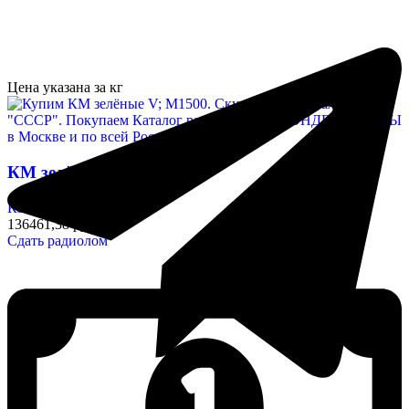
Цена указана за кг
КМ зелёные V; М1500
Конденсаторы
136461,38 руб/кг
Сдать радиолом