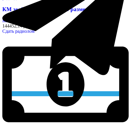
КМ зелёные (Н30) любого размера
Конденсаторы
144452,14 руб/кг
Сдать радиолом