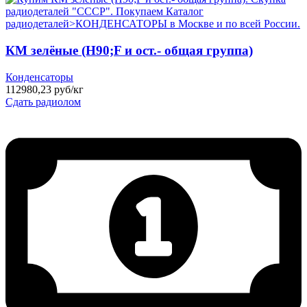
КМ зелёные (H90;F и ост.- общая группа)
Конденсаторы
112980,23 руб/кг
Сдать радиолом