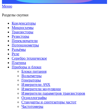
Меню
Разделы скупки
Конденсаторы
Микросхемы
Транзисторы
Резисторы
Переключатели
Потенциометры
Разъёмы
Реле
Серебро техническое
Платина
Приборы и блоки
Блоки питания
Вольтметры
Генераторы
Измерители АЧХ
Измерители модуляции
Измерители параметров транзисторов
Осциллографы
Стандарты и синтезаторы частот
Частотомеры