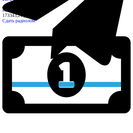
Конденсаторы
173343,21 руб/кг
Сдать радиолом