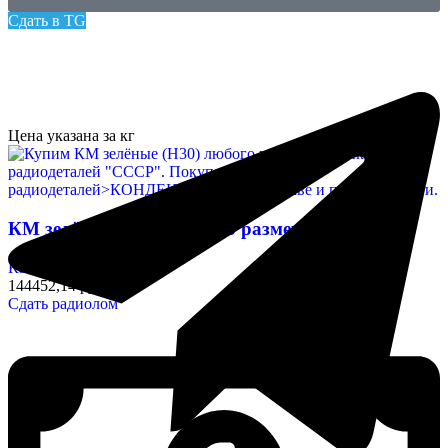
Сдать в TG
Цена указана за кг
КМ зелёные (Н30) любого размера
Конденсаторы
144452,14 руб/кг
Сдать радиолом