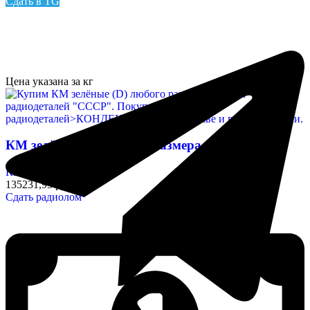
Сдать в TG
Цена указана за кг
КМ зелёные (D) любого размера
Конденсаторы
135231,95 руб/кг
Сдать радиолом