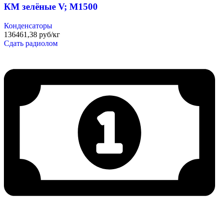
КМ зелёные V; М1500
Конденсаторы
136461,38 руб/кг
Сдать радиолом