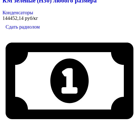
КМ зелёные (Н30) любого размера
Конденсаторы
144452,14 руб/кг
Сдать радиолом