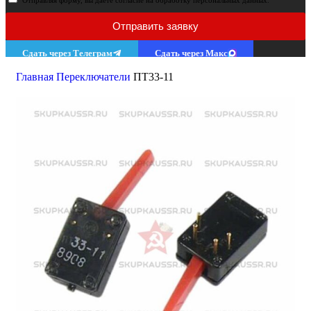
Отправляя форму, вы даёте согласие на обработку персональных данных.
Отправить заявку
Сдать через Телеграм
Сдать через Макс
Поиск
Главная
Переключатели
ПТ33-11