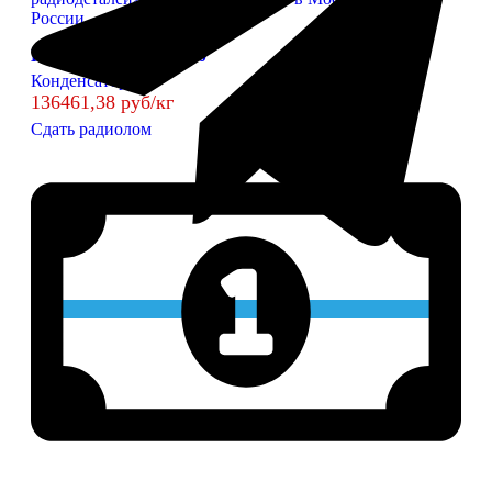
КМ зелёные V; М1500
Конденсаторы
136461,38 руб/кг
Сдать радиолом