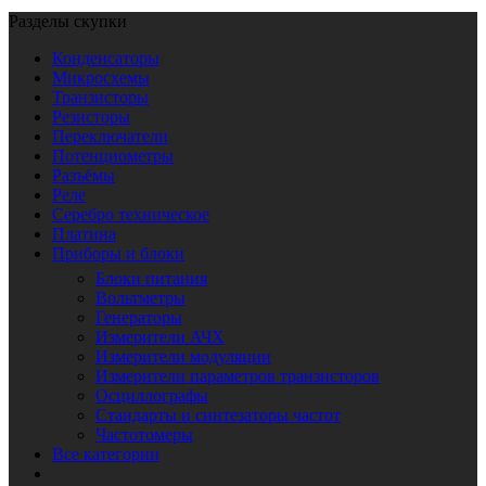
Разделы скупки
Конденсаторы
Микросхемы
Транзисторы
Резисторы
Переключатели
Потенциометры
Разъёмы
Реле
Серебро техническое
Платина
Приборы и блоки
Блоки питания
Вольтметры
Генераторы
Измерители АЧХ
Измерители модуляции
Измерители параметров транзисторов
Осциллографы
Стандарты и синтезаторы частот
Частотомеры
Все категории