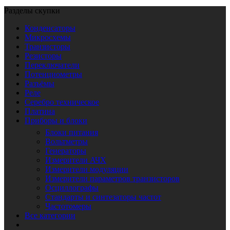
Разделы скупки
Конденсаторы
Микросхемы
Транзисторы
Резисторы
Переключатели
Потенциометры
Разъёмы
Реле
Серебро техническое
Платина
Приборы и блоки
Блоки питания
Вольтметры
Генераторы
Измерители АЧХ
Измерители модуляции
Измерители параметров транзисторов
Осциллографы
Стандарты и синтезаторы частот
Частотомеры
Все категории