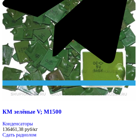
КМ зелёные V; М1500
Конденсаторы
136461,38 руб/кг
Сдать радиолом