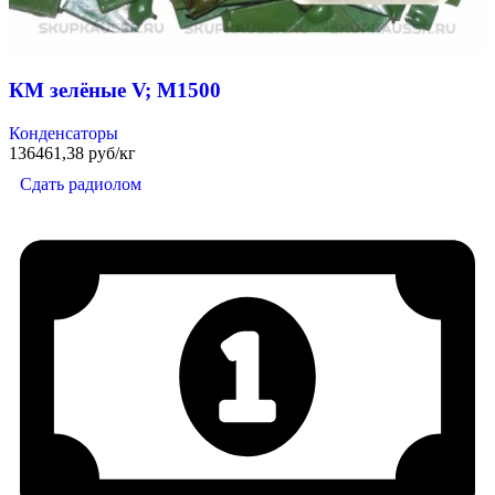
КМ зелёные V; М1500
Конденсаторы
136461,38 руб/кг
Сдать радиолом