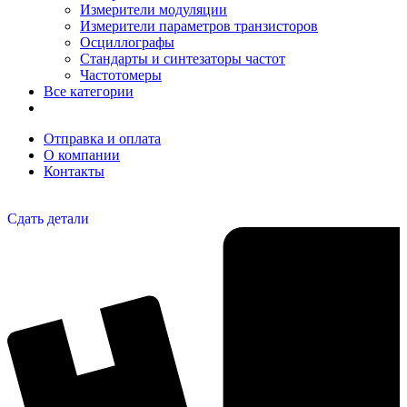
Измерители модуляции
Измерители параметров транзисторов
Осциллографы
Стандарты и синтезаторы частот
Частотомеры
Все категории
Отправка и оплата
О компании
Контакты
Сдать детали