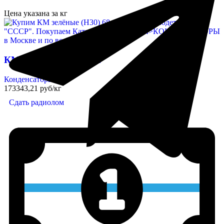
Цена указана за кг
КМ зелёные (Н30) 68n
Конденсаторы
173343,21 руб/кг
Сдать радиолом