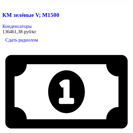
КМ зелёные V; М1500
Конденсаторы
136461,38 руб/кг
Сдать радиолом