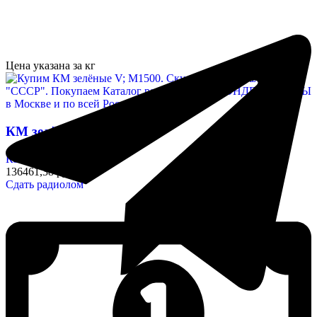
Цена указана за кг
КМ зелёные V; М1500
Конденсаторы
136461,38 руб/кг
Сдать радиолом