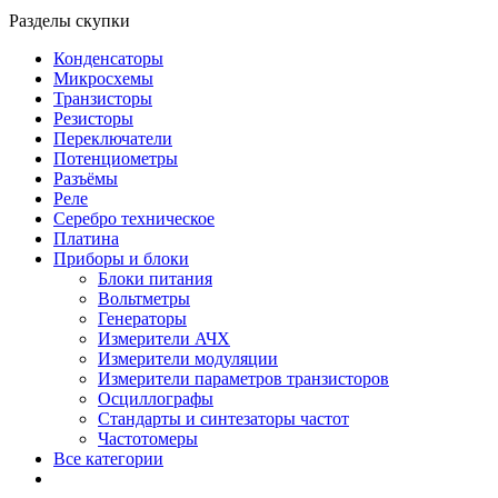
Разделы скупки
Конденсаторы
Микросхемы
Транзисторы
Резисторы
Переключатели
Потенциометры
Разъёмы
Реле
Серебро техническое
Платина
Приборы и блоки
Блоки питания
Вольтметры
Генераторы
Измерители АЧХ
Измерители модуляции
Измерители параметров транзисторов
Осциллографы
Стандарты и синтезаторы частот
Частотомеры
Все категории