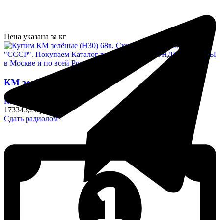
Цена указана за кг
КМ зелёные (Н30) 68n
Конденсаторы
173343,21 руб/кг
Сдать радиолом