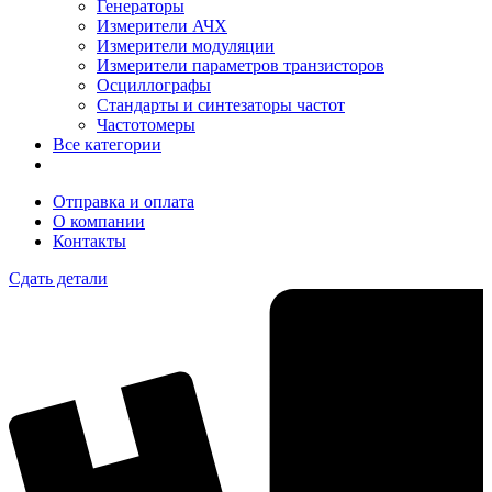
Генераторы
Измерители АЧХ
Измерители модуляции
Измерители параметров транзисторов
Осциллографы
Стандарты и синтезаторы частот
Частотомеры
Все категории
Отправка и оплата
О компании
Контакты
Сдать детали