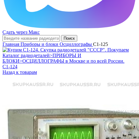
Сдать через Макс
Поиск
Главная
Приборы и блоки
Осциллографы
С1-125
С1-124
Назад к товарам