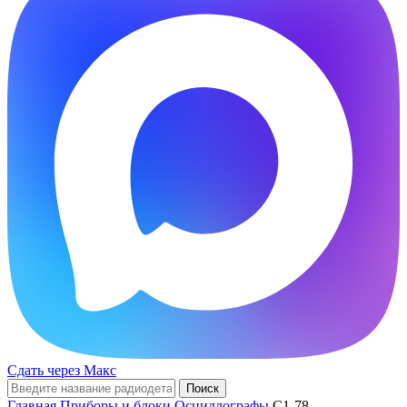
Сдать через Макс
Поиск
Главная
Приборы и блоки
Осциллографы
С1-78