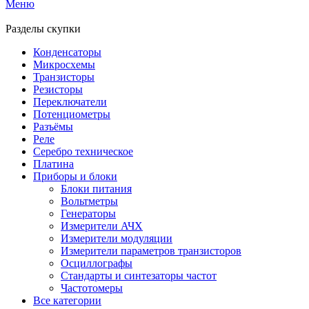
Меню
Разделы скупки
Конденсаторы
Микросхемы
Транзисторы
Резисторы
Переключатели
Потенциометры
Разъёмы
Реле
Серебро техническое
Платина
Приборы и блоки
Блоки питания
Вольтметры
Генераторы
Измерители АЧХ
Измерители модуляции
Измерители параметров транзисторов
Осциллографы
Стандарты и синтезаторы частот
Частотомеры
Все категории