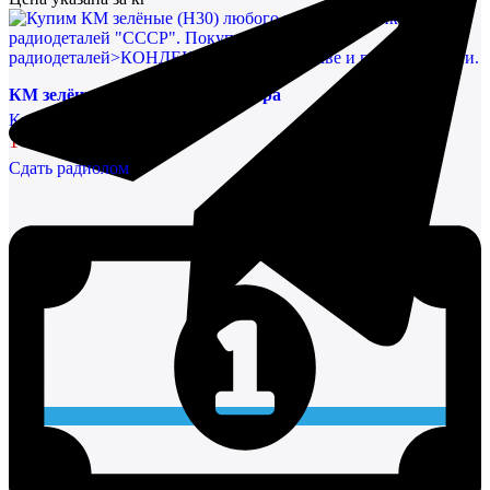
КМ зелёные (Н30) любого размера
Конденсаторы
144452,14 руб/кг
Сдать радиолом