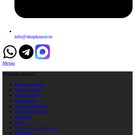
info@skupkaussr.ru
Меню
Разделы скупки
Конденсаторы
Микросхемы
Транзисторы
Резисторы
Переключатели
Потенциометры
Разъёмы
Реле
Серебро техническое
Платина