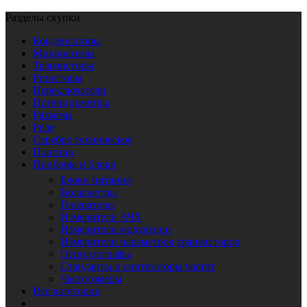
Разделы скупки
Конденсаторы
Микросхемы
Транзисторы
Резисторы
Переключатели
Потенциометры
Разъёмы
Реле
Серебро техническое
Платина
Приборы и блоки
Блоки питания
Вольтметры
Генераторы
Измерители АЧХ
Измерители модуляции
Измерители параметров транзисторов
Осциллографы
Стандарты и синтезаторы частот
Частотомеры
Все категории