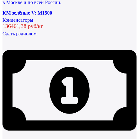
КМ зелёные V; М1500
Конденсаторы
136461,38 руб/кг
Сдать радиолом