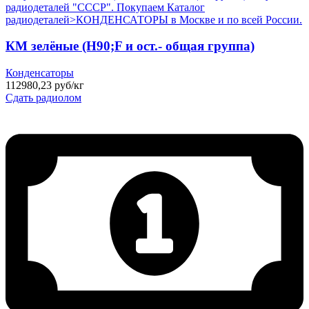
КМ зелёные (H90;F и ост.- общая группа)
Конденсаторы
112980,23 руб/кг
Сдать радиолом