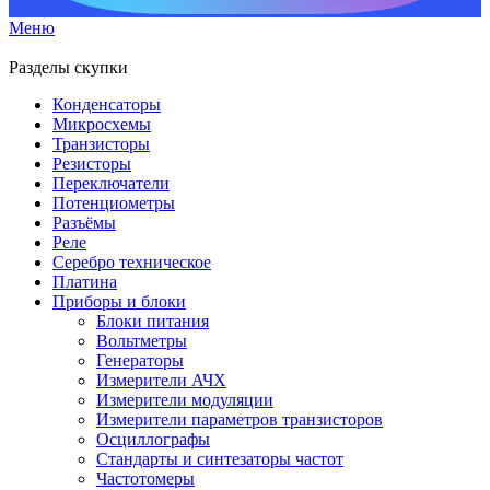
Меню
Разделы скупки
Конденсаторы
Микросхемы
Транзисторы
Резисторы
Переключатели
Потенциометры
Разъёмы
Реле
Серебро техническое
Платина
Приборы и блоки
Блоки питания
Вольтметры
Генераторы
Измерители АЧХ
Измерители модуляции
Измерители параметров транзисторов
Осциллографы
Стандарты и синтезаторы частот
Частотомеры