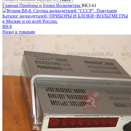
Главная
Приборы и блоки
Вольтметры
ВК3-61
В8-8
Назад к товарам