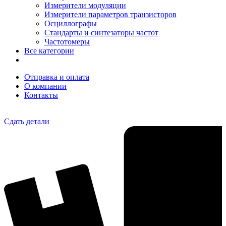
Измерители модуляции
Измерители параметров транзисторов
Осциллографы
Стандарты и синтезаторы частот
Частотомеры
Все категории
Отправка и оплата
О компании
Контакты
Сдать детали