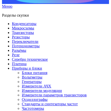
Меню
Разделы скупки
Конденсаторы
Микросхемы
Транзисторы
Резисторы
Переключатели
Потенциометры
Разъёмы
Реле
Серебро техническое
Платина
Приборы и блоки
Блоки питания
Вольтметры
Генераторы
Измерители АЧХ
Измерители модуляции
Измерители параметров транзисторов
Осциллографы
Стандарты и синтезаторы частот
Частотомеры