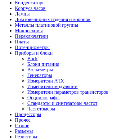
Конденсаторы
Корпуса часов
Лампы
Лом ювелирных изделия и коронок
Металлы платиновой группы
Микросхемы
Переключатели
Платы
Потенциометры
Приборы и блоки
Back
Блоки питания
Вольтметры
Генераторы
Измерители АЧХ
Измерители модуляции
Измерители параметров транзисторов
Осциллографы
Стандарты и синтезаторы частот
Частотомеры
Процессоры
Прочее
Разное
Разъемы
Резисторы