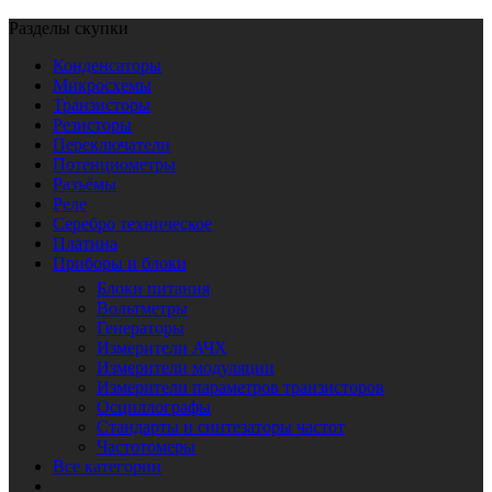
Разделы скупки
Конденсаторы
Микросхемы
Транзисторы
Резисторы
Переключатели
Потенциометры
Разъёмы
Реле
Серебро техническое
Платина
Приборы и блоки
Блоки питания
Вольтметры
Генераторы
Измерители АЧХ
Измерители модуляции
Измерители параметров транзисторов
Осциллографы
Стандарты и синтезаторы частот
Частотомеры
Все категории