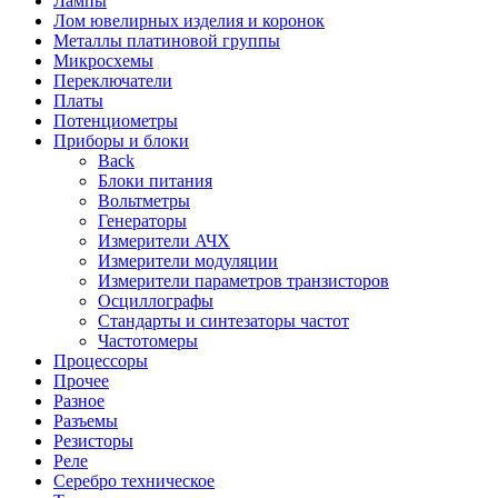
Лампы
Лом ювелирных изделия и коронок
Металлы платиновой группы
Микросхемы
Переключатели
Платы
Потенциометры
Приборы и блоки
Back
Блоки питания
Вольтметры
Генераторы
Измерители АЧХ
Измерители модуляции
Измерители параметров транзисторов
Осциллографы
Стандарты и синтезаторы частот
Частотомеры
Процессоры
Прочее
Разное
Разъемы
Резисторы
Реле
Серебро техническое