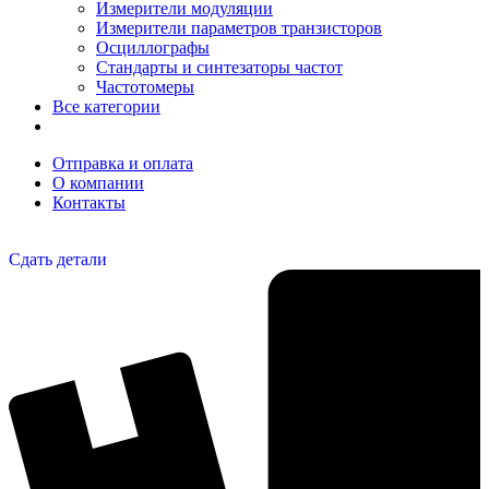
Измерители модуляции
Измерители параметров транзисторов
Осциллографы
Стандарты и синтезаторы частот
Частотомеры
Все категории
Отправка и оплата
О компании
Контакты
Сдать детали