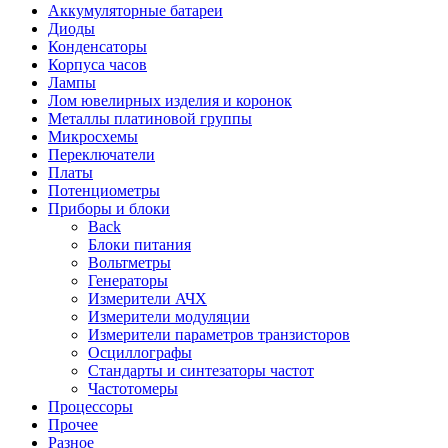
Аккумуляторные батареи
Диоды
Конденсаторы
Корпуса часов
Лампы
Лом ювелирных изделия и коронок
Металлы платиновой группы
Микросхемы
Переключатели
Платы
Потенциометры
Приборы и блоки
Back
Блоки питания
Вольтметры
Генераторы
Измерители АЧХ
Измерители модуляции
Измерители параметров транзисторов
Осциллографы
Стандарты и синтезаторы частот
Частотомеры
Процессоры
Прочее
Разное