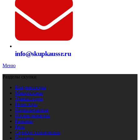
info@skupkaussr.ru
Меню
Разделы скупки
Конденсаторы
Микросхемы
Транзисторы
Резисторы
Переключатели
Потенциометры
Разъёмы
Реле
Серебро техническое
Платина