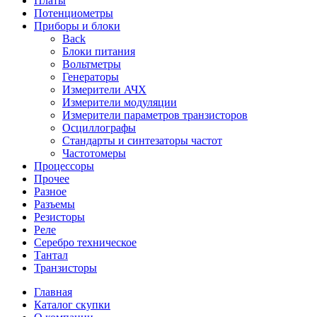
Платы
Потенциометры
Приборы и блоки
Back
Блоки питания
Вольтметры
Генераторы
Измерители АЧХ
Измерители модуляции
Измерители параметров транзисторов
Осциллографы
Стандарты и синтезаторы частот
Частотомеры
Процессоры
Прочее
Разное
Разъемы
Резисторы
Реле
Серебро техническое
Тантал
Транзисторы
Главная
Каталог скупки