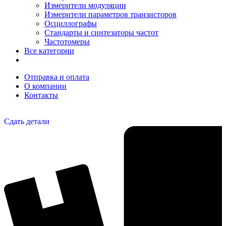
Измерители модуляции
Измерители параметров транзисторов
Осциллографы
Стандарты и синтезаторы частот
Частотомеры
Все категории
Отправка и оплата
О компании
Контакты
Сдать детали