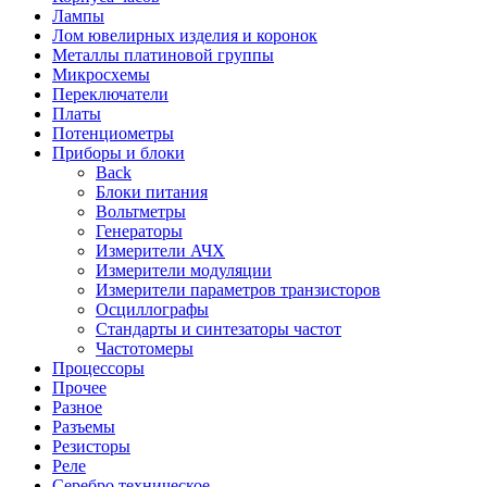
Лампы
Лом ювелирных изделия и коронок
Металлы платиновой группы
Микросхемы
Переключатели
Платы
Потенциометры
Приборы и блоки
Back
Блоки питания
Вольтметры
Генераторы
Измерители АЧХ
Измерители модуляции
Измерители параметров транзисторов
Осциллографы
Стандарты и синтезаторы частот
Частотомеры
Процессоры
Прочее
Разное
Разъемы
Резисторы
Реле
Серебро техническое