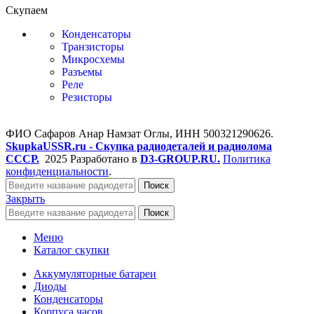
Скупаем
Конденсаторы
Транзисторы
Микросхемы
Разъемы
Реле
Резисторы
ФИО Сафаров Анар Намзат Оглы, ИНН 500321290626.
SkupkaUSSR.ru - Скупка радиодеталей и радиолома
СССР.
2025 Разработано в
D3-GROUP.RU.
Политика
конфиденциальности
.
Поиск
Закрыть
Поиск
Меню
Каталог скупки
Аккумуляторные батареи
Диоды
Конденсаторы
Корпуса часов