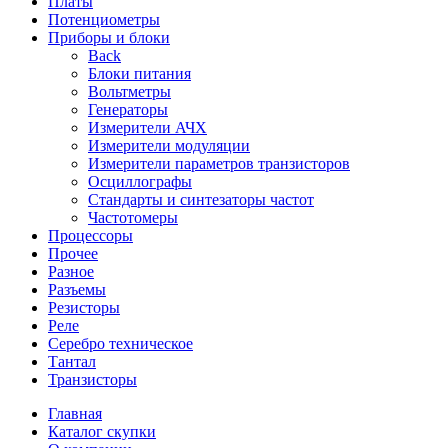
Платы
Потенциометры
Приборы и блоки
Back
Блоки питания
Вольтметры
Генераторы
Измерители АЧХ
Измерители модуляции
Измерители параметров транзисторов
Осциллографы
Стандарты и синтезаторы частот
Частотомеры
Процессоры
Прочее
Разное
Разъемы
Резисторы
Реле
Серебро техническое
Тантал
Транзисторы
Главная
Каталог скупки