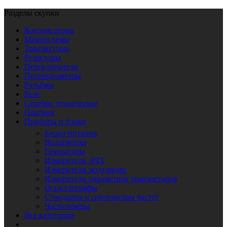
Разделы скупки
Конденсаторы
Микросхемы
Транзисторы
Резисторы
Переключатели
Потенциометры
Разъёмы
Реле
Серебро техническое
Платина
Приборы и блоки
Блоки питания
Вольтметры
Генераторы
Измерители АЧХ
Измерители модуляции
Измерители параметров транзисторов
Осциллографы
Стандарты и синтезаторы частот
Частотомеры
Все категории