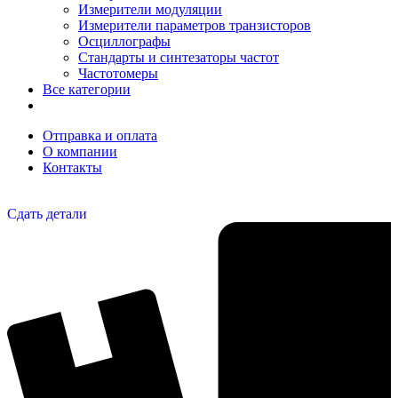
Измерители модуляции
Измерители параметров транзисторов
Осциллографы
Стандарты и синтезаторы частот
Частотомеры
Все категории
Отправка и оплата
О компании
Контакты
Сдать детали