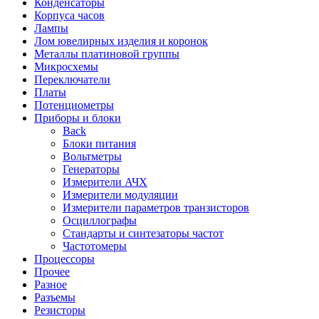
Конденсаторы
Корпуса часов
Лампы
Лом ювелирных изделия и коронок
Металлы платиновой группы
Микросхемы
Переключатели
Платы
Потенциометры
Приборы и блоки
Back
Блоки питания
Вольтметры
Генераторы
Измерители АЧХ
Измерители модуляции
Измерители параметров транзисторов
Осциллографы
Стандарты и синтезаторы частот
Частотомеры
Процессоры
Прочее
Разное
Разъемы
Резисторы