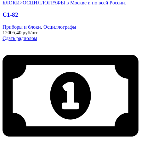
С1-82
Приборы и блоки
,
Осциллографы
12005,40 руб/шт
Сдать радиолом