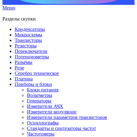
Меню
Разделы скупки
Конденсаторы
Микросхемы
Транзисторы
Резисторы
Переключатели
Потенциометры
Разъёмы
Реле
Серебро техническое
Платина
Приборы и блоки
Блоки питания
Вольтметры
Генераторы
Измерители АЧХ
Измерители модуляции
Измерители параметров транзисторов
Осциллографы
Стандарты и синтезаторы частот
Частотомеры