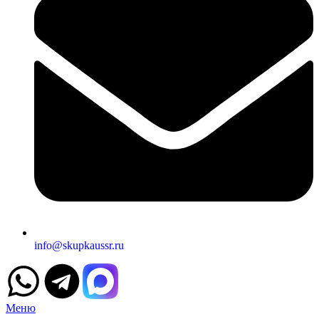
info@skupkaussr.ru
Меню