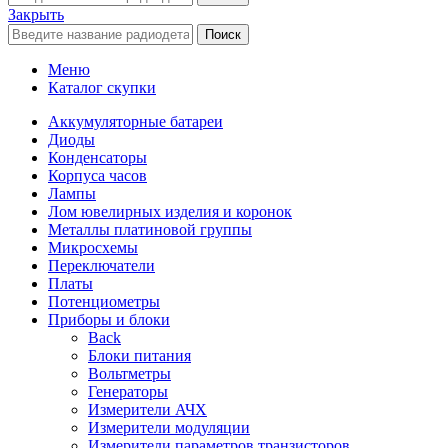
Закрыть
Поиск
Меню
Каталог скупки
Аккумуляторные батареи
Диоды
Конденсаторы
Корпуса часов
Лампы
Лом ювелирных изделия и коронок
Металлы платиновой группы
Микросхемы
Переключатели
Платы
Потенциометры
Приборы и блоки
Back
Блоки питания
Вольтметры
Генераторы
Измерители АЧХ
Измерители модуляции
Измерители параметров транзисторов