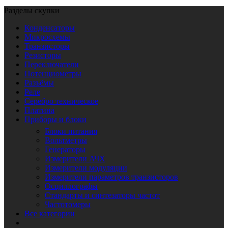
Разделы скупки
Конденсаторы
Микросхемы
Транзисторы
Резисторы
Переключатели
Потенциометры
Разъёмы
Реле
Серебро техническое
Платина
Приборы и блоки
Блоки питания
Вольтметры
Генераторы
Измерители АЧХ
Измерители модуляции
Измерители параметров транзисторов
Осциллографы
Стандарты и синтезаторы частот
Частотомеры
Все категории