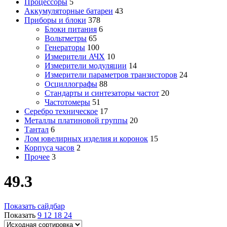
Процессоры
5
Аккумуляторные батареи
43
Приборы и блоки
378
Блоки питания
6
Вольтметры
65
Генераторы
100
Измерители АЧХ
10
Измерители модуляции
14
Измерители параметров транзисторов
24
Осциллографы
88
Стандарты и синтезаторы частот
20
Частотомеры
51
Серебро техническое
17
Металлы платиновой группы
20
Тантал
6
Лом ювелирных изделия и коронок
15
Корпуса часов
2
Прочее
3
49.3
Показать сайдбар
Показать
9
12
18
24