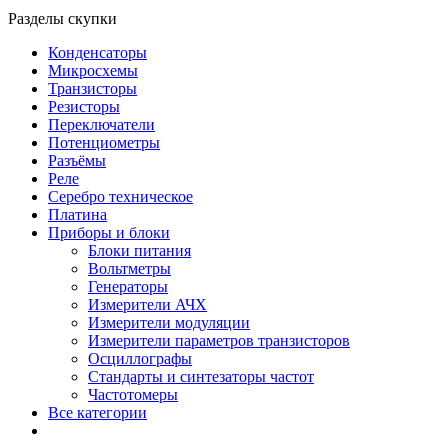
Разделы скупки
Конденсаторы
Микросхемы
Транзисторы
Резисторы
Переключатели
Потенциометры
Разъёмы
Реле
Серебро техническое
Платина
Приборы и блоки
Блоки питания
Вольтметры
Генераторы
Измерители АЧХ
Измерители модуляции
Измерители параметров транзисторов
Осциллографы
Стандарты и синтезаторы частот
Частотомеры
Все категории