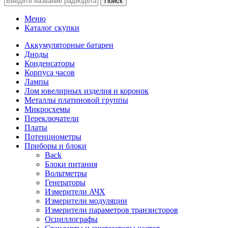
Поиск
Меню
Каталог скупки
Аккумуляторные батареи
Диоды
Конденсаторы
Корпуса часов
Лампы
Лом ювелирных изделия и коронок
Металлы платиновой группы
Микросхемы
Переключатели
Платы
Потенциометры
Приборы и блоки
Back
Блоки питания
Вольтметры
Генераторы
Измерители АЧХ
Измерители модуляции
Измерители параметров транзисторов
Осциллографы