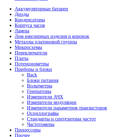
Аккумуляторные батареи
Диоды
Конденсаторы
Корпуса часов
Лампы
Лом ювелирных изделия и коронок
Металлы платиновой группы
Микросхемы
Переключатели
Платы
Потенциометры
Приборы и блоки
Back
Блоки питания
Вольтметры
Генераторы
Измерители АЧХ
Измерители модуляции
Измерители параметров транзисторов
Осциллографы
Стандарты и синтезаторы частот
Частотомеры
Процессоры
Прочее