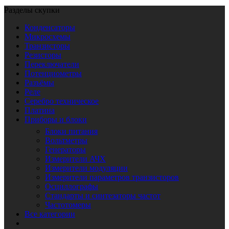
Разделы скупки
Конденсаторы
Микросхемы
Транзисторы
Резисторы
Переключатели
Потенциометры
Разъёмы
Реле
Серебро техническое
Платина
Приборы и блоки
Блоки питания
Вольтметры
Генераторы
Измерители АЧХ
Измерители модуляции
Измерители параметров транзисторов
Осциллографы
Стандарты и синтезаторы частот
Частотомеры
Все категории