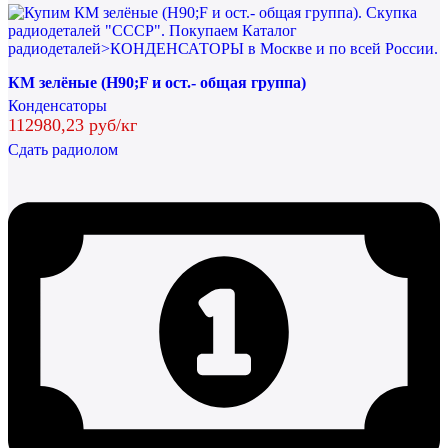
КМ зелёные (H90;F и ост.- общая группа)
Конденсаторы
112980,23 руб/кг
Сдать радиолом