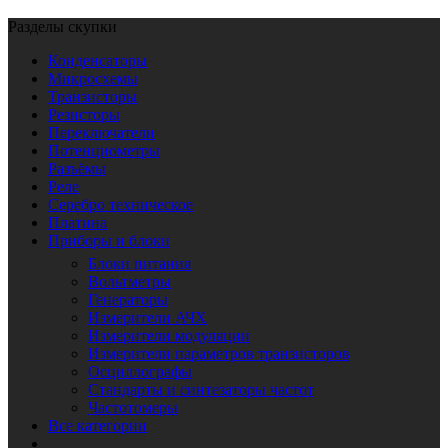
Разделы скупки
Конденсаторы
Микросхемы
Транзисторы
Резисторы
Переключатели
Потенциометры
Разъёмы
Реле
Серебро техническое
Платина
Приборы и блоки
Блоки питания
Вольтметры
Генераторы
Измерители АЧХ
Измерители модуляции
Измерители параметров транзисторов
Осциллографы
Стандарты и синтезаторы частот
Частотомеры
Все категории